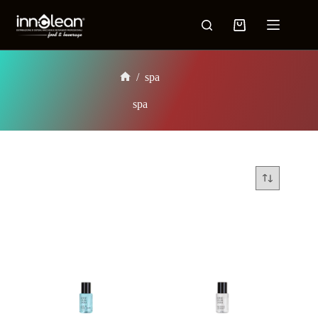
/
spa
spa