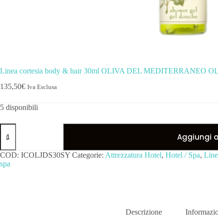
Linea cortesia body & hair 30ml OLIVA DEL MEDITERRANEO OL
135,50
€
Iva Esclusa
5 disponibili
Aggiungi al
COD:
ICOLJDS30SY
Categorie:
Attrezzatura Hotel
,
Hotel / Spa
,
Line
spa
Descrizione
Informazio