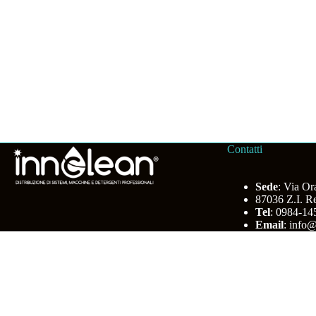
Contatti
Sede
: Via Or
87036 Z.I. R
Tel
: 0984-1
Email
:
info@
Inn
Ti piacciono i Cookies?
Questo sito utilizza i cookies per migliorare la tua esperienza d'utilizzo
Imposta cookie
Accetto i cookie
Manage consent