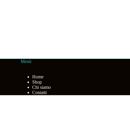
Menù
Home
Shop
Chi siamo
Contatti
i informazioni leggi la nostra
Cookie policy