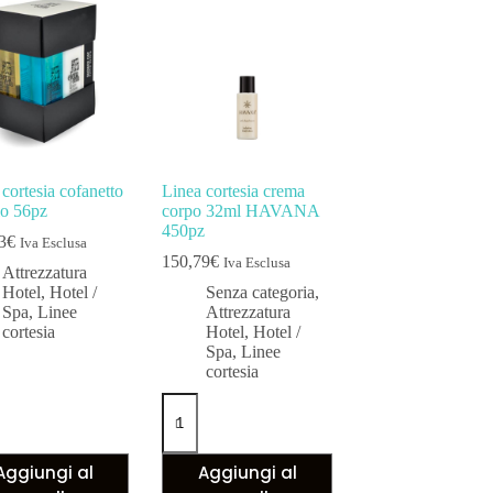
cortesia cofanetto
Linea cortesia crema
lo 56pz
corpo 32ml HAVANA
450pz
3
€
Iva Esclusa
150,79
€
Iva Esclusa
Attrezzatura
Hotel
,
Hotel /
Senza categoria
,
Spa
,
Linee
Attrezzatura
cortesia
Hotel
,
Hotel /
Spa
,
Linee
cortesia
Aggiungi al
Aggiungi al