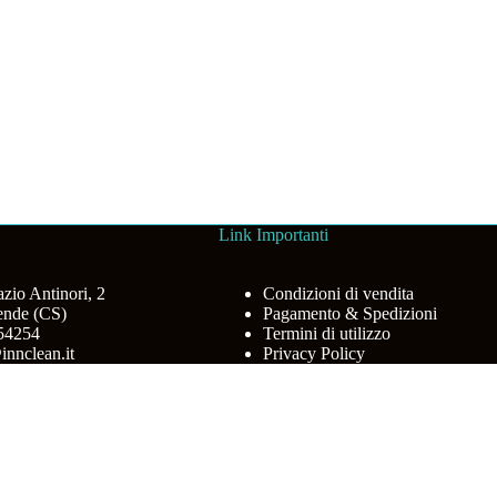
Link Importanti
azio Antinori, 2
Condizioni di vendita
ende (CS)
Pagamento & Spedizioni
454254
Termini di utilizzo
innclean.it
Privacy Policy
Clean © 2026 - Web powered by Dylog Italia S.p.A.
. Puoi acconsentire o modificarli tramite i seguenti pulsanti. Per maggior