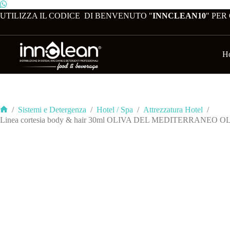
UTILIZZA IL CODICE DI BENVENUTO "
INNCLEAN10
" PER
H
/
Sistemi e Detergenza
/
Hotel / Spa
/
Attrezzatura Hotel
/
Linea cortesia body & hair 30ml OLIVA DEL MEDITERRANEO OL