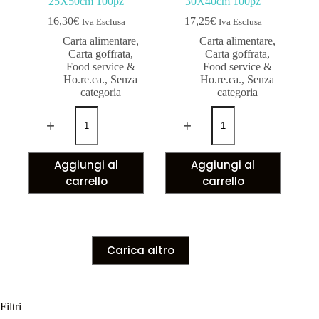
25X50cm 100pz
30X40cm 100pz
16,30
€
17,25
€
Iva Esclusa
Iva Esclusa
Carta alimentare
,
Carta alimentare
,
Carta goffrata
,
Carta goffrata
,
Food service &
Food service &
Ho.re.ca.
,
Senza
Ho.re.ca.
,
Senza
categoria
categoria
Aggiungi al
Aggiungi al
carrello
carrello
Carica altro
Filtri