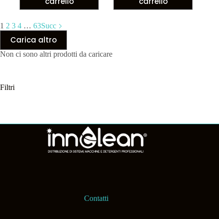
carrello
carrello
1
2
3
4
…
63
Succ
Carica altro
Non ci sono altri prodotti da caricare
Filtri
Contatti