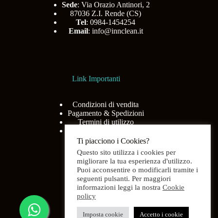
Sede
: Via Orazio Antinori, 2
87036 Z.I. Rende (CS)
Tel
: 0984-1454254
Email
:
info@innclean.it
Link Importanti
Condizioni di vendita
Pagamento & Spedizioni
Termini di utilizzo
Privacy Policy
Ti piacciono i Cookies?
Questo sito utilizza i cookies per
migliorare la tua esperienza d'utilizzo.
Puoi acconsentire o modificarli tramite i
Menù
seguenti pulsanti. Per maggiori
informazioni leggi la nostra
Cookie
policy
Home
Shop
Imposta cookie
Accetto i cookie