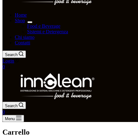
Home
Shop
Food e Beverage
Sistemi e Detergenza
Chi siamo
Contatti
Search
Login
0
Search
0
Menu
Carrello