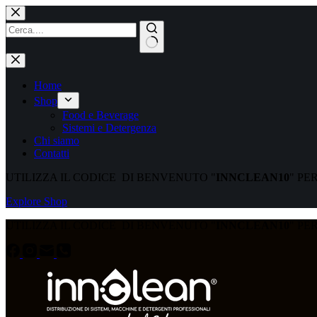
Home
Shop
Food e Beverage
Sistemi e Detergenza
Chi siamo
Contatti
UTILIZZA IL CODICE DI BENVENUTO "
INNCLEAN10
" PE
Explore Shop
UTILIZZA IL CODICE DI BENVENUTO "
INNCLEAN10
" PE