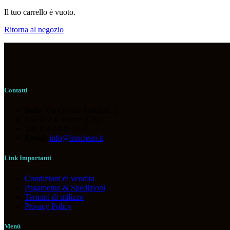
Il tuo carrello è vuoto.
Ritorna al negozio
Contatti
Sede
: Via Orazio Antinori, 2
87036 Z.I. Rende (CS)
Tel
: 0984-1454254
Email
:
info@innclean.it
Link Importanti
Condizioni di vendita
Pagamento & Spedizioni
Termini di utilizzo
Privacy Policy
Menù