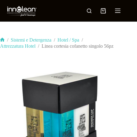
/
Sistemi e Detergenza
/
Hotel / Spa
/
Attrezzatura Hotel
/
Linea cortesia cofanetto singolo 56pz