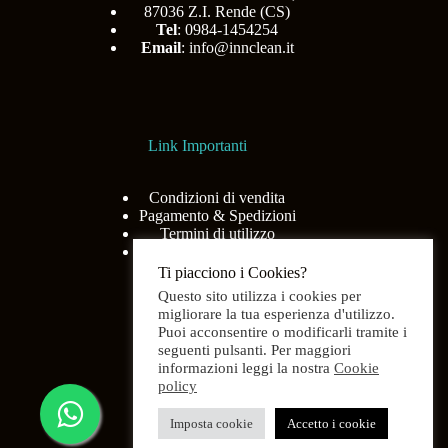
87036 Z.I. Rende (CS)
Tel
: 0984-1454254
Email
:
info@innclean.it
Link Importanti
Condizioni di vendita
Pagamento & Spedizioni
Termini di utilizzo
Privacy Policy
Ti piacciono i Cookies?
Questo sito utilizza i cookies per
migliorare la tua esperienza d'utilizzo.
Puoi acconsentire o modificarli tramite i
Menù
seguenti pulsanti. Per maggiori
informazioni leggi la nostra
Cookie
policy
Home
Shop
Imposta cookie
Accetto i cookie
Chi siamo