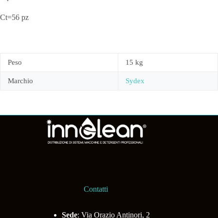
Ct=56 pz
Peso
15 kg
Marchio
Sydex
Contatti
Sede
: Via Orazio Antinori, 2