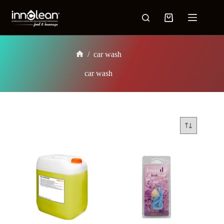
/
car wash
car wash