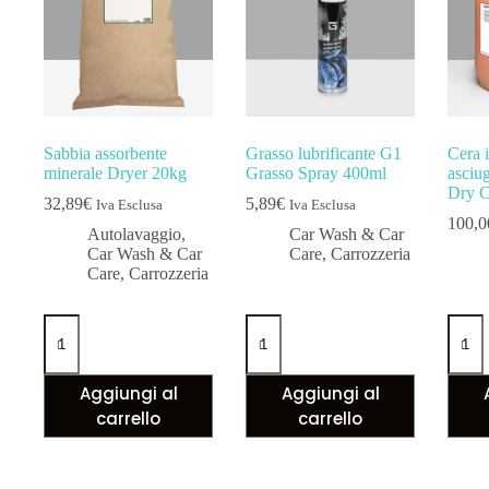
Sabbia assorbente
Grasso lubrificante G1
Cera i
minerale Dryer 20kg
Grasso Spray 400ml
asciug
Dry C
32,89
€
5,89
€
Iva Esclusa
Iva Esclusa
100,0
Autolavaggio
,
Car Wash & Car
Car Wash & Car
Care
,
Carrozzeria
Care
,
Carrozzeria
Aggiungi al
Aggiungi al
carrello
carrello