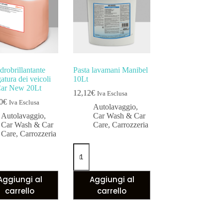
drobrillantante
Pasta lavamani Manibel
atura dei veicoli
10Lt
ar New 20Lt
12,12
€
Iva Esclusa
0
€
Iva Esclusa
Autolavaggio
,
Autolavaggio
,
Car Wash & Car
Car Wash & Car
Care
,
Carrozzeria
Care
,
Carrozzeria
Aggiungi al
Aggiungi al
carrello
carrello