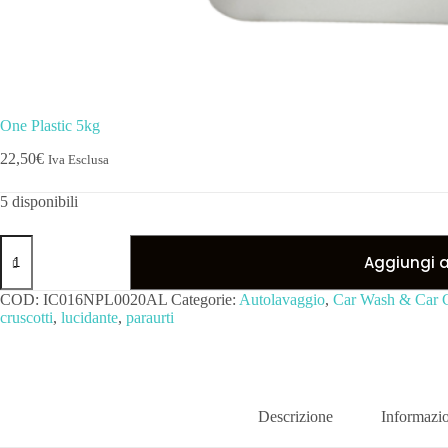
One Plastic 5kg
22,50
€
Iva Esclusa
5 disponibili
Aggiungi al
COD:
IC016NPL0020AL
Categorie:
Autolavaggio
,
Car Wash & Car 
cruscotti
,
lucidante
,
paraurti
Descrizione
Informazio