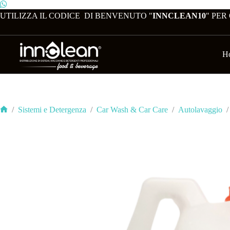
UTILIZZA IL CODICE DI BENVENUTO "
INNCLEAN10
" PER
H
/
Sistemi e Detergenza
/
Car Wash & Car Care
/
Autolavaggio
/