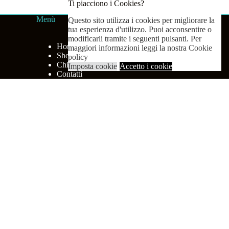
Ti piacciono i Cookies?
Menù
Questo sito utilizza i cookies per migliorare la
tua esperienza d'utilizzo. Puoi acconsentire o
modificarli tramite i seguenti pulsanti. Per
Home
maggiori informazioni leggi la nostra
Cookie
Shop
policy
Chi siamo
Imposta cookie
Accetto i cookie
Contatti
 necessary are stored on your browser as they are essential for the
s of the website, anonymously.