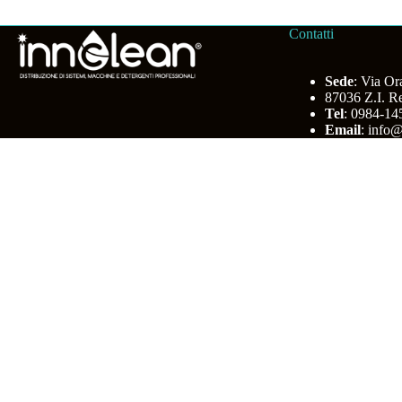
Contatti
Sede
: Via Or
87036 Z.I. R
Tel
: 0984-1
Email
:
info@
Inn
Chiudi
Privacy Overview
This website uses cookies to improve your experience while you navigate
working of basic functionalities of the
...
Necessary
Necessary
Sempre abilitato
Necessary cookies are absolutely essential for the website to function p
Cookie
Durata
11