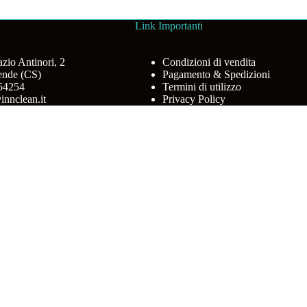
Link Importanti
azio Antinori, 2
Condizioni di vendita
ende (CS)
Pagamento & Spedizioni
454254
Termini di utilizzo
innclean.it
Privacy Policy
Clean © 2026 - Web powered by Dylog Italia S.p.A.
 through the website. Out of these, the cookies that are categorized as
roperly. These cookies ensure basic functionalities and security feature
Descrizione