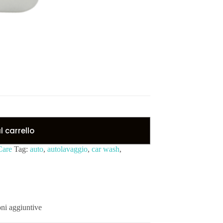
 carrello
Care
Tag:
auto
,
autolavaggio
,
car wash
,
ni aggiuntive