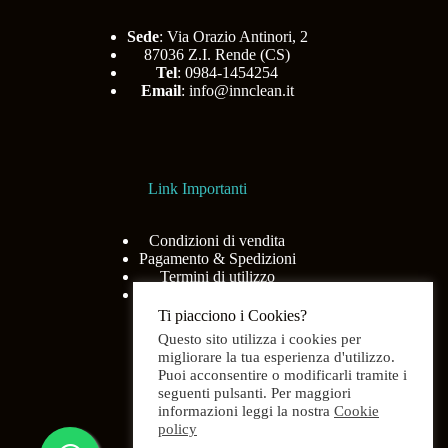
Sede
: Via Orazio Antinori, 2
87036 Z.I. Rende (CS)
Tel
: 0984-1454254
Email
:
info@innclean.it
Link Importanti
Condizioni di vendita
Pagamento & Spedizioni
Termini di utilizzo
Privacy Policy
Ti piacciono i Cookies?
Questo sito utilizza i cookies per
migliorare la tua esperienza d'utilizzo.
Puoi acconsentire o modificarli tramite i
Menù
seguenti pulsanti. Per maggiori
informazioni leggi la nostra
Cookie
policy
Home