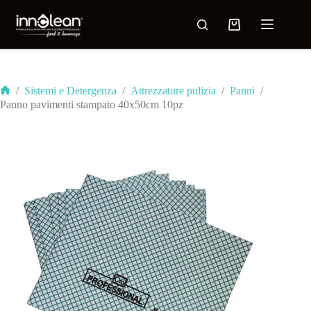
/
Sistemi e Detergenza
/
Attrezzature pulizia
/
Panni
/
Panno pavimenti stampato 40x50cm 10pz