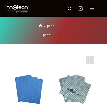
/
panni
panni