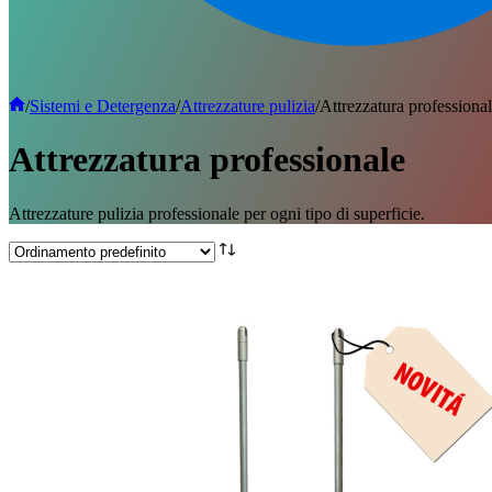
/
Sistemi e Detergenza
/
Attrezzature pulizia
/
Attrezzatura professiona
Attrezzatura professionale
Attrezzature pulizia professionale per ogni tipo di superficie.