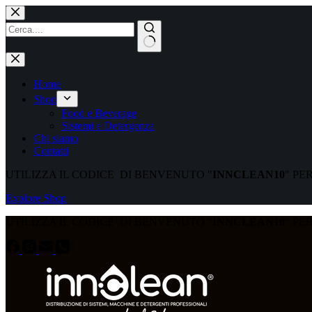
Home
Shop
Food e Beverage
Sistemi e Detergenza
Chi siamo
Contatti
UTILIZZA IL CODICE DI BENVENUTO "
INNCLEAN10
" PE
Explore Shop
UTILIZZA IL CODICE DI BENVENUTO "
INNCLEAN10
" PE