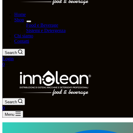
Home
Shop
Food e Beverage
Sistemi e Detergenza
Chi siamo
Contatti
Search
Login
0
Search
0
Menu