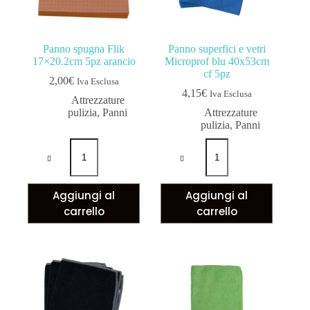
Panno spugna Flik
Panno superfici e vetri
17×20.2cm 5pz arancio
Microprof blu 40x53cm
cf 5pz
2,00
€
Iva Esclusa
4,15
€
Iva Esclusa
Attrezzature
pulizia
,
Panni
Attrezzature
pulizia
,
Panni
Aggiungi al
Aggiungi al
carrello
carrello