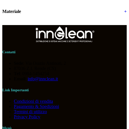
Materiale
+
Contatti
Sede
: Via Orazio Antinori, 2
87036 Z.I. Rende (CS)
Tel
: 0984-1454254
Email
:
info@innclean.it
Link Importanti
Condizioni di vendita
Pagamento & Spedizioni
Termini di utilizzo
Privacy Policy
Menù