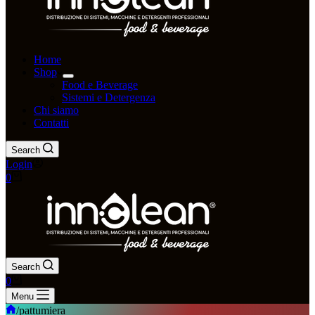
Home
Shop
Food e Beverage
Sistemi e Detergenza
Chi siamo
Contatti
Search
Login
0
Search
0
Menu
/
pattumiera