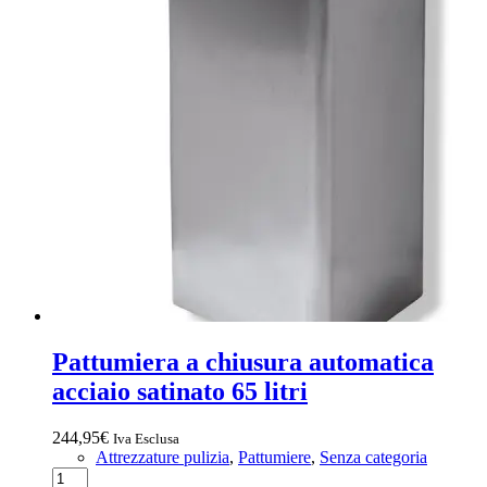
Pattumiera a chiusura automatica
acciaio satinato 65 litri
244,95
€
Iva Esclusa
Attrezzature pulizia
,
Pattumiere
,
Senza categoria