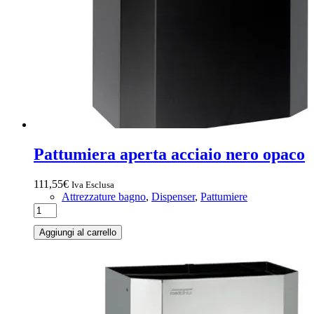
Pattumiera aperta acciaio nero opaco
111,55
€
Iva Esclusa
Attrezzature bagno
,
Dispenser
,
Pattumiere
Aggiungi al carrello