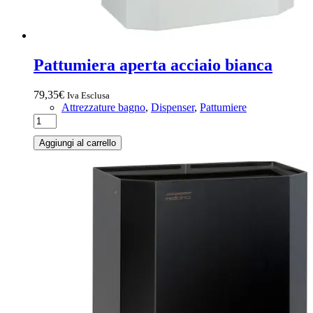
Pattumiera aperta acciaio bianca
79,35
€
Iva Esclusa
Attrezzature bagno
,
Dispenser
,
Pattumiere
Aggiungi al carrello