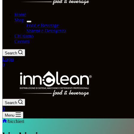
Home
Shop
Food e Beverage
Sistemi e Detergenza
Chi siamo
Contatti
Search
Login
0
Search
0
Menu
/
bicchieri