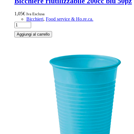
Bicchiere riutilizzabile 200cc blu 50pz
1,05
€
Iva Esclusa
Bicchieri
,
Food service & Ho.re.ca.
Aggiungi al carrello