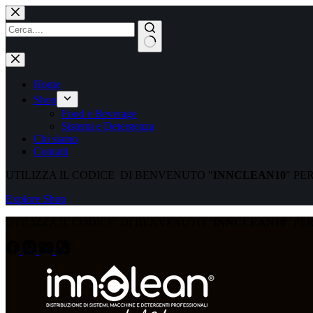
Home
Shop
Food e Beverage
Sistemi e Detergenza
Chi siamo
Contatti
UTILIZZA IL CODICE DI BENVENUTO "
INNCLEAN10
" PE
Explore Shop
UTILIZZA IL CODICE DI BENVENUTO "
INNCLEAN10
" PE