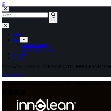
Home
Shop
Food e Beverage
Sistemi e Detergenza
Chi siamo
Contatti
UTILIZZA IL CODICE DI BENVENUTO "
INNCLEAN10
" PE
Explore Shop
UTILIZZA IL CODICE DI BENVENUTO "
INNCLEAN10
" PE