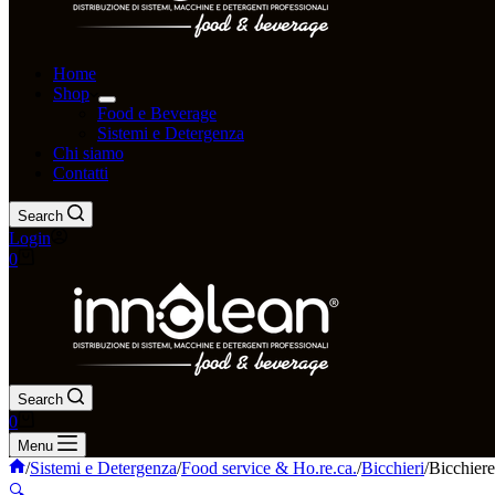
Home
Shop
Food e Beverage
Sistemi e Detergenza
Chi siamo
Contatti
Search
Login
0
Search
0
Menu
/
Sistemi e Detergenza
/
Food service & Ho.re.ca.
/
Bicchieri
/
Bicchiere
🔍