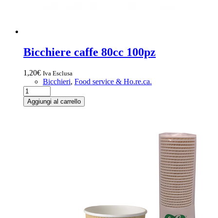
Bicchiere caffe 80cc 100pz
1,20
€
Iva Esclusa
Bicchieri
,
Food service & Ho.re.ca.
Bicchiere
caffe
Aggiungi al carrello
80cc
100pz
quantità