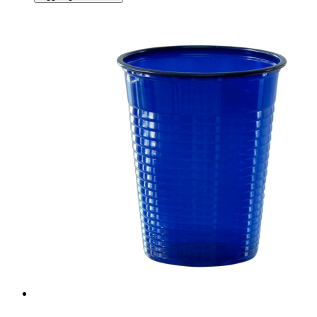
200cc
arancione
50pz
quantità