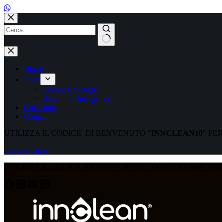
Salta
al
contenuto
Nessun
risultato
Home
Shop
Food e Beverage
Sistemi e Detergenza
Chi siamo
Contatti
UTILIZZA IL CODICE DI BENVENUTO "
INNCLEAN10
" PE
Explore Shop
UTILIZZA IL CODICE DI BENVENUTO "
INNCLEAN10
" PE