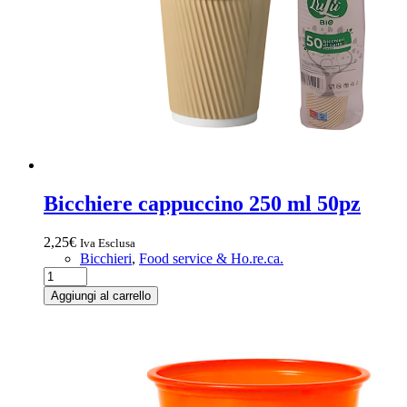
Bicchiere cappuccino 250 ml 50pz
2,25
€
Iva Esclusa
Bicchieri
,
Food service & Ho.re.ca.
Bicchiere
cappuccino
Aggiungi al carrello
250
ml
50pz
quantità