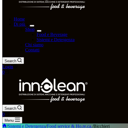
Home
Di più
Shop
Food e Beverage
Sistemi e Detergenza
Chi siamo
Contatti
Search
Login
Carrello
0
Search
Carrello
0
Menu
Home
/
Sistemi e Detergenza
/
Food service & Ho.re.ca.
/
Bicchieri