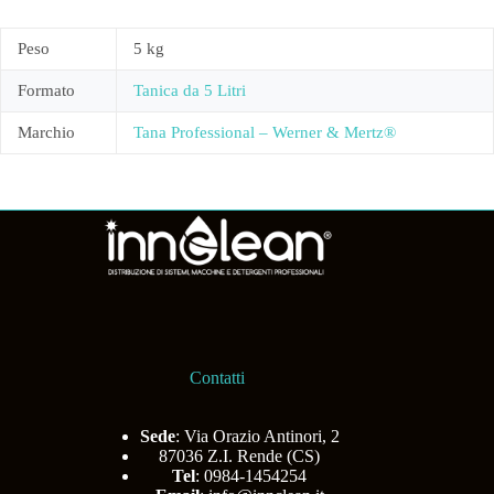
Peso
5 kg
Formato
Tanica da 5 Litri
Marchio
Tana Professional – Werner & Mertz®
Contatti
Sede
: Via Orazio Antinori, 2
87036 Z.I. Rende (CS)
Tel
: 0984-1454254