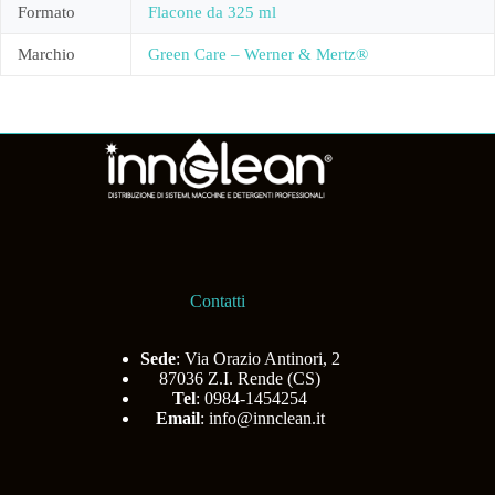
Formato
Flacone da 325 ml
Marchio
Green Care – Werner & Mertz®
Contatti
Sede
: Via Orazio Antinori, 2
87036 Z.I. Rende (CS)
Tel
: 0984-1454254
Email
:
info@innclean.it