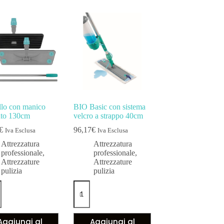
lo con manico
BIO Basic con sistema
to 130cm
velcro a strappo 40cm
€
96,17
€
Iva Esclusa
Iva Esclusa
Attrezzatura
Attrezzatura
professionale
,
professionale
,
Attrezzature
Attrezzature
pulizia
pulizia
Aggiungi al
Aggiungi al