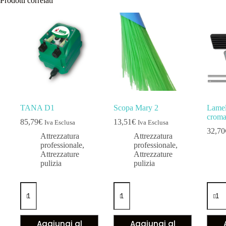
Prodotti correlati
TANA D1
Scopa Mary 2
Lamel
croma
85,79
€
13,51
€
Iva Esclusa
Iva Esclusa
32,70
Attrezzatura
Attrezzatura
professionale
,
professionale
,
Attrezzature
Attrezzature
pulizia
pulizia
Aggiungi al
Aggiungi al