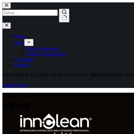
Home
Shop
Food e Beverage
Sistemi e Detergenza
Chi siamo
Contatti
UTILIZZA IL CODICE DI BENVENUTO "
INNCLEAN10
" PE
Explore Shop
UTILIZZA IL CODICE DI BENVENUTO "
INNCLEAN10
" PE