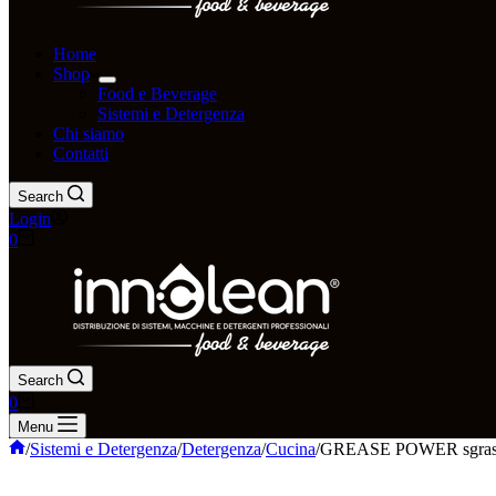
Home
Shop
Food e Beverage
Sistemi e Detergenza
Chi siamo
Contatti
Search
Login
0
Search
0
Menu
/
Sistemi e Detergenza
/
Detergenza
/
Cucina
/
GREASE POWER sgrassant