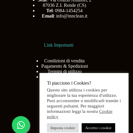
87036 Z.I. Rende (CS)
Tel
: 0984-1454254
Email
:
info@innclean.it
Link Importanti
Condizioni di vendita
Pagamento & Spedizioni
Termini di utilizzo
Privacy Policy
Ti piacciono i Cookies?
Questo sito utilizza i cookies per
migliorare la tua esperienza d'utilizzo.
Puoi acconsentire o modificarli tramite i
Menù
seguenti pulsanti. Per maggiori
informazioni leggi la nostra
Cookie
policy
Home
Shop
Imposta cookie
Accetto i cookie
Chi siamo