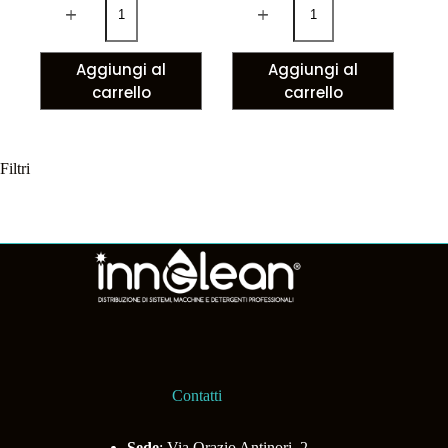
Aggiungi al
Aggiungi al
carrello
carrello
Filtri
Contatti
Sede
: Via Orazio Antinori, 2