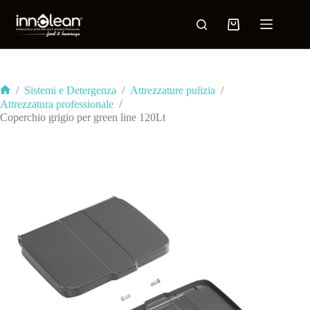
/
Sistemi e Detergenza
/
Attrezzature pulizia
/
Attrezzatura professionale
/
Coperchio grigio per green line 120Lt