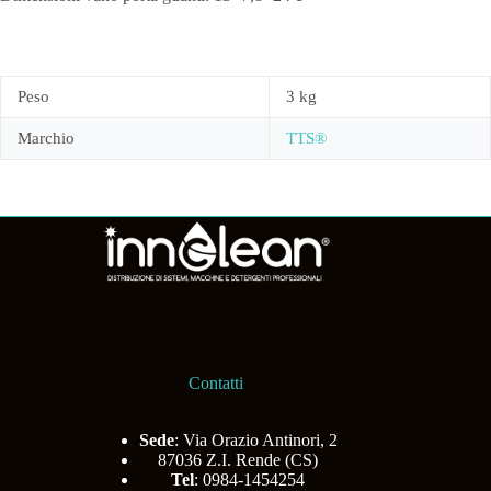
Peso
3 kg
Marchio
TTS®
Contatti
Sede
: Via Orazio Antinori, 2
87036 Z.I. Rende (CS)
Tel
: 0984-1454254