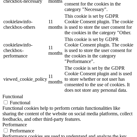
40x66
(0)
checkbox-necessary
months
consent for the cookies in the
40x70
(0)
category "Necessary".
40x9
(0)
This cookie is set by GDPR
40x9,5
(0)
cookielawinfo-
11
Cookie Consent plugin. The cookie
40x9,5x155
(0)
checkbox-others
months
is used to store the user consent for
42 ml. cm. Diamtero 7,8x5,7 h.
(0)
the cookies in the category "Other.
43 cm
(0)
This cookie is set by GDPR
44 cm
(0)
cookielawinfo-
Cookie Consent plugin. The cookie
11
440ml
(0)
checkbox-
is used to store the user consent for
months
45 cm
(0)
performance
the cookies in the category
45 gr
(0)
"Performance".
45x50
(0)
The cookie is set by the GDPR
5 Litri - 20,5x29,5
(0)
Cookie Consent plugin and is used
11
viewed_cookie_policy
to store whether or not user has
50 Litri
(0)
months
consented to the use of cookies. It
50 strappi pretagliati
(0)
does not store any personal data.
500 cm (2x250 cm)
(0)
Functional
50x75
(0)
Functional
550ml
(0)
Functional cookies help to perform certain functionalities like
55x65
(0)
sharing the content of the website on social media platforms, collect
55x70
(0)
feedbacks, and other third-party features.
5x155
(0)
Performance
6,8 cm
(0)
Performance
60 cm
(0)
Performance cookies are used to understand and analyze the key