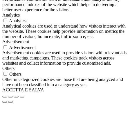
60 gr
(0)
performance indexes of the website which helps in delivering a
60x11
(0)
better user experience for the visitors.
Analytics
60x13
(0)
Analytics
60x20
(0)
Analytical cookies are used to understand how visitors interact with
60x9
(0)
the website. These cookies help provide information on metrics the
65 Litri
(0)
number of visitors, bounce rate, traffic source, etc.
6x11x16
(0)
Advertisement
6x20
(0)
Advertisement
7,14 cm
(0)
Advertisement cookies are used to provide visitors with relevant ads
7,7x15,3x5h
(0)
and marketing campaigns. These cookies track visitors across
7,9 cm
(0)
websites and collect information to provide customized ads.
70x100
(0)
Others
70x110
(0)
Others
75 cm
(0)
Other uncategorized cookies are those that are being analyzed and
have not been classified into a category as yet.
750ml - Diametro 15x6 cm
(0)
ACCETTA E SALVA
750ml - Ø15x6 cm
(0)
75x100
(0)
8 Litri
(0)
80 Litri
(0)
80x13
(0)
80x9
(0)
9,1x5,8x4,5 cm
(0)