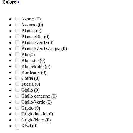
Piatto 3 comparti
(0)
Colore
+
Ricambio pedale
(0)
Ricambio rubinetto
(0)
Sapone liquido
(0)
Avorio
(0)
Sapone schiuma
(0)
Azzurro
(0)
Unite
(0)
Bianco
(0)
Bianco/Blu
(0)
Bianco/Verde
(0)
Bianco/Verde Acqua
(0)
Blu
(0)
Blu notte
(0)
Blu petrolio
(0)
Bordeaux
(0)
Corda
(0)
Fucsia
(0)
Giallo
(0)
Giallo canarino
(0)
Giallo/Verde
(0)
Grigio
(0)
Grigio lucido
(0)
Grigio/Nero
(0)
Kiwi
(0)
Lucido
(0)