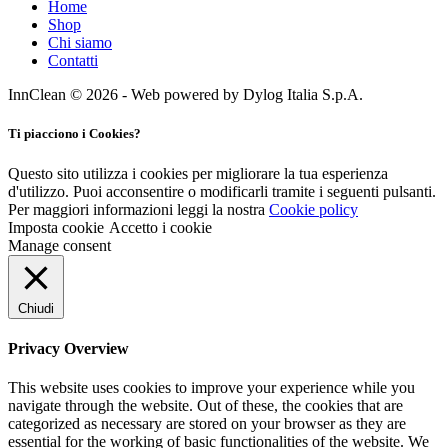
Home
25x37
(0)
Shop
25x50
(0)
Chi siamo
26+10x40
(0)
Contatti
26+12x40
(0)
InnClean © 2026 - Web powered by Dylog Italia S.p.A.
26+18x23
(0)
260 x 180 x H 120
(0)
Ti piacciono i Cookies?
27x50
(0)
280 gr
(0)
Questo sito utilizza i cookies per migliorare la tua esperienza
29x17,5x3,5 cm
(0)
d'utilizzo. Puoi acconsentire o modificarli tramite i seguenti pulsanti.
29x24x6h
(0)
Per maggiori informazioni leggi la nostra
Cookie policy
3 Litri - 17x26,5
(0)
Imposta cookie
Accetto i cookie
30 gr
(0)
Manage consent
30 Litri
(0)
300 cm (2x150 cm)
(0)
300x400 cm
(0)
Chiudi
30x40
(0)
30x60
(0)
Privacy Overview
32+16x45
(0)
32+20x23
(0)
This website uses cookies to improve your experience while you
32x35
(0)
navigate through the website. Out of these, the cookies that are
32x62
(0)
categorized as necessary are stored on your browser as they are
33x33
(0)
essential for the working of basic functionalities of the website. We