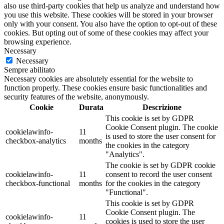
33X33cm,19x19x10h
(0)
also use third-party cookies that help us analyze and understand how
33x40
(0)
you use this website. These cookies will be stored in your browser
only with your consent. You also have the option to opt-out of these
35 cm
(0)
cookies. But opting out of some of these cookies may affect your
350 gr
(0)
browsing experience.
350x500 cm
(0)
Necessary
35x35
(0)
Necessary
35x38
(0)
Sempre abilitato
37x40
(0)
Necessary cookies are absolutely essential for the website to
37x50
(0)
function properly. These cookies ensure basic functionalities and
38X38
(0)
security features of the website, anonymously.
3x70 Litri
(0)
Cookie
Durata
Descrizione
40 cm
(0)
This cookie is set by GDPR
40+12x45
(0)
Cookie Consent plugin. The cookie
cookielawinfo-
11
400 gr
(0)
is used to store the user consent for
checkbox-analytics
months
400x600 cm
(0)
the cookies in the category
40x10,5
(0)
"Analytics".
40x11
(0)
The cookie is set by GDPR cookie
40x12
(0)
cookielawinfo-
11
consent to record the user consent
checkbox-functional
months
for the cookies in the category
40x13
(0)
"Functional".
40x16
(0)
This cookie is set by GDPR
40x40
(0)
Cookie Consent plugin. The
40x53
(0)
cookielawinfo-
11
cookies is used to store the user