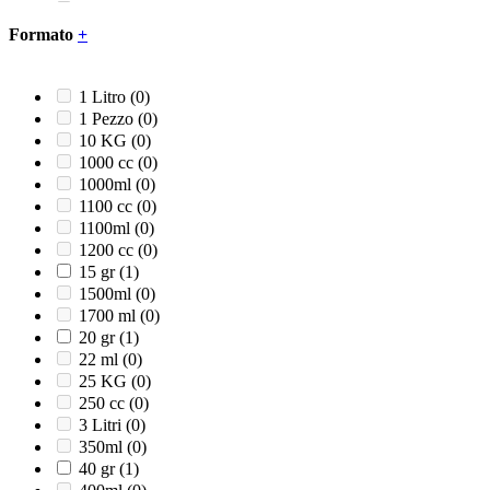
12+5x24
(0)
120 Litri
(0)
Formato
+
121
(0)
12x24
(0)
12x28
(0)
1 Litro
(0)
12x45
(0)
1 Pezzo
(0)
12x60
(0)
10 KG
(0)
13,5x13,5x10 cm
(0)
1000 cc
(0)
130 cm
(0)
1000ml
(0)
130 gr
(0)
1100 cc
(0)
132 x 117 x H 38
(0)
1100ml
(0)
140 cm
(0)
1200 cc
(0)
140 x 106 x H 40
(0)
15 gr
(1)
145 cm
(0)
1500ml
(0)
14x33
(0)
1700 ml
(0)
14x34
(0)
20 gr
(1)
14x36
(0)
22 ml
(0)
14x7x4,2
(0)
25 KG
(0)
15 Litri
(0)
250 cc
(0)
15,3x22,9x5h
(0)
3 Litri
(0)
15,4x10,5
(0)
350ml
(0)
150 cm
(0)
40 gr
(1)