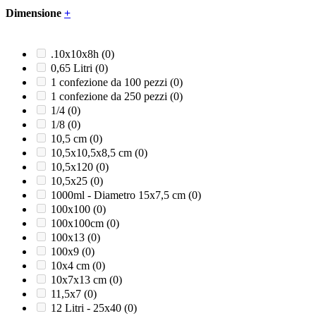
Marrone
(0)
Dimensione
+
Naturale
(0)
Nero
(0)
Nero opaco
(0)
.10x10x8h
(0)
Panna
(0)
0,65 Litri
(0)
Rosa confetto
(0)
1 confezione da 100 pezzi
(0)
Rosso
(0)
1 confezione da 250 pezzi
(0)
Rosso/Grigio/Nero
(0)
1/4
(0)
Rosso/Nero
(0)
1/8
(0)
Satinato
(0)
10,5 cm
(0)
Trasparente
(0)
10,5x10,5x8,5 cm
(0)
Turchese
(0)
10,5x120
(0)
Verde
(0)
10,5x25
(0)
Verde acqua
(0)
1000ml - Diametro 15x7,5 cm
(0)
Verde foglia
(0)
100x100
(0)
Verde lime
(0)
100x100cm
(0)
100x13
(0)
100x9
(0)
10x4 cm
(0)
10x7x13 cm
(0)
11,5x7
(0)
12 Litri - 25x40
(0)