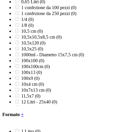
Panna
(0)
0,65 Litri
(0)
Rosa confetto
(0)
1 confezione da 100 pezzi
(0)
Rosso
(0)
1 confezione da 250 pezzi
(0)
Rosso/Grigio/Nero
(0)
1/4
(0)
Rosso/Nero
(0)
1/8
(0)
Satinato
(0)
10,5 cm
(0)
Trasparente
(0)
10,5x10,5x8,5 cm
(0)
Turchese
(0)
10,5x120
(0)
Verde
(0)
10,5x25
(0)
Verde acqua
(0)
1000ml - Diametro 15x7,5 cm
(0)
Verde foglia
(0)
100x100
(0)
Verde lime
(0)
100x100cm
(0)
100x13
(0)
100x9
(0)
10x4 cm
(0)
10x7x13 cm
(0)
11,5x7
(0)
12 Litri - 25x40
(0)
12+5x24
(0)
120 Litri
(0)
Formato
+
121
(0)
12x24
(0)
12x28
(0)
1 Litro
(0)