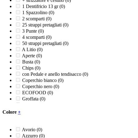
+ strizzatore e cestino
(0)
1 Dentifricio 13 gr
(0)
1 Spazzolino
(0)
2 scomparti
(0)
25 strappi pretagliati
(0)
3 Punte
(0)
4 scomparti
(0)
50 strappi pretagliati
(0)
A Litio
(0)
Aperte
(0)
Busta
(0)
Chips
(0)
con Pedale e anello tendisacco
(0)
Coperchio bianco
(0)
Coperchio nero
(0)
ECOFOOD
(0)
Groffata
(0)
Liscia
(0)
Piatto 3 comparti
(0)
Colore
+
Ricambio pedale
(0)
Ricambio rubinetto
(0)
Sapone liquido
(0)
Avorio
(0)
Sapone schiuma
(0)
Azzurro
(0)