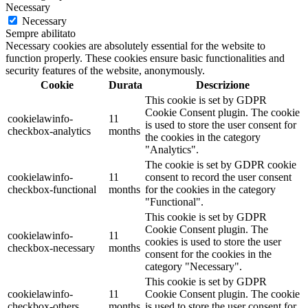
Necessary
35x35
(0)
Necessary
35x38
(0)
Sempre abilitato
37x40
(0)
Necessary cookies are absolutely essential for the website to
37x50
(0)
function properly. These cookies ensure basic functionalities and
38X38
(0)
security features of the website, anonymously.
3x70 Litri
(0)
Cookie
Durata
Descrizione
40 cm
(0)
This cookie is set by GDPR
40+12x45
(0)
Cookie Consent plugin. The cookie
cookielawinfo-
11
400 gr
(0)
is used to store the user consent for
checkbox-analytics
months
400x600 cm
(0)
the cookies in the category
40x10,5
(0)
"Analytics".
40x11
(0)
The cookie is set by GDPR cookie
40x12
(0)
cookielawinfo-
11
consent to record the user consent
checkbox-functional
months
for the cookies in the category
40x13
(0)
"Functional".
40x16
(0)
This cookie is set by GDPR
40x40
(0)
Cookie Consent plugin. The
40x53
(0)
cookielawinfo-
11
cookies is used to store the user
40x66
(0)
checkbox-necessary
months
consent for the cookies in the
40x70
(0)
category "Necessary".
40x9
(0)
This cookie is set by GDPR
40x9,5
(0)
cookielawinfo-
11
Cookie Consent plugin. The cookie
40x9,5x155
(0)
checkbox-others
months
is used to store the user consent for