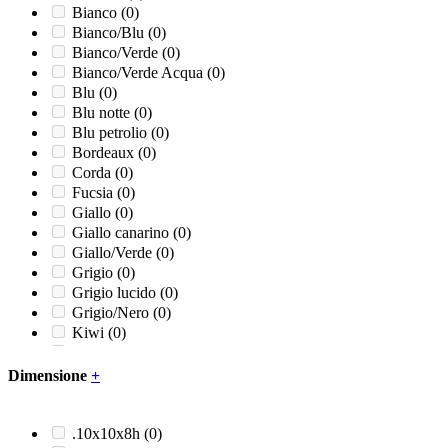
Unite
(0)
Bianco
(0)
Bianco/Blu
(0)
Bianco/Verde
(0)
Bianco/Verde Acqua
(0)
Blu
(0)
Blu notte
(0)
Blu petrolio
(0)
Bordeaux
(0)
Corda
(0)
Fucsia
(0)
Giallo
(0)
Giallo canarino
(0)
Giallo/Verde
(0)
Grigio
(0)
Grigio lucido
(0)
Grigio/Nero
(0)
Kiwi
(0)
Lucido
(0)
Marrone
(0)
Dimensione
+
Naturale
(0)
Nero
(0)
Nero opaco
(0)
.10x10x8h
(0)