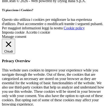
InnClean © 2026 - Web powered by Dylog Italia S.p.A.
26+18x23
(0)
260 x 180 x H 120
(0)
Ti piacciono i Cookies?
27x50
(0)
280 gr
(0)
Questo sito utilizza i cookies per migliorare la tua esperienza
29x17,5x3,5 cm
(0)
d'utilizzo. Puoi acconsentire o modificarli tramite i seguenti pulsanti.
29x24x6h
(0)
Per maggiori informazioni leggi la nostra
Cookie policy
3 Litri - 17x26,5
(0)
Imposta cookie
Accetto i cookie
30 gr
(0)
Manage consent
30 Litri
(0)
300 cm (2x150 cm)
(0)
300x400 cm
(0)
Chiudi
30x40
(0)
30x60
(0)
Privacy Overview
32+16x45
(0)
32+20x23
(0)
This website uses cookies to improve your experience while you
32x35
(0)
navigate through the website. Out of these, the cookies that are
32x62
(0)
categorized as necessary are stored on your browser as they are
33x33
(0)
essential for the working of basic functionalities of the website. We
33X33cm,19x19x10h
(0)
also use third-party cookies that help us analyze and understand how
33x40
(0)
you use this website. These cookies will be stored in your browser
only with your consent. You also have the option to opt-out of these
35 cm
(0)
cookies. But opting out of some of these cookies may affect your
350 gr
(0)
browsing experience.
350x500 cm
(0)