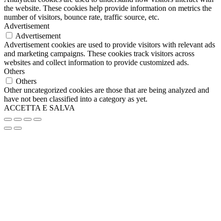
60x9
(0)
the website. These cookies help provide information on metrics the
65 Litri
(0)
number of visitors, bounce rate, traffic source, etc.
6x11x16
(0)
Advertisement
6x20
(0)
Advertisement
7,14 cm
(0)
Advertisement cookies are used to provide visitors with relevant ads
7,7x15,3x5h
(0)
and marketing campaigns. These cookies track visitors across
7,9 cm
(0)
websites and collect information to provide customized ads.
70x100
(0)
Others
70x110
(0)
Others
75 cm
(0)
Other uncategorized cookies are those that are being analyzed and
have not been classified into a category as yet.
750ml - Diametro 15x6 cm
(0)
ACCETTA E SALVA
750ml - Ø15x6 cm
(0)
75x100
(0)
8 Litri
(0)
80 Litri
(0)
80x13
(0)
80x9
(0)
9,1x5,8x4,5 cm
(0)
9,5x6
(0)
90x120
(0)
9x25
(0)
cm 150/300
(0)
Cm 22x20 h
(0)