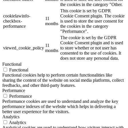
42 ml. cm. Diamtero 7,8x5,7 h.
(0)
the cookies in the category "Other.
43 cm
(0)
This cookie is set by GDPR
44 cm
(0)
cookielawinfo-
Cookie Consent plugin. The cookie
11
440ml
(0)
checkbox-
is used to store the user consent for
months
45 cm
(0)
performance
the cookies in the category
45 gr
(0)
"Performance".
45x50
(0)
The cookie is set by the GDPR
5 Litri - 20,5x29,5
(0)
Cookie Consent plugin and is used
11
viewed_cookie_policy
to store whether or not user has
50 Litri
(0)
months
consented to the use of cookies. It
50 strappi pretagliati
(0)
does not store any personal data.
500 cm (2x250 cm)
(0)
Functional
50x75
(0)
Functional
550ml
(0)
Functional cookies help to perform certain functionalities like
55x65
(0)
sharing the content of the website on social media platforms, collect
55x70
(0)
feedbacks, and other third-party features.
5x155
(0)
Performance
6,8 cm
(0)
Performance
60 cm
(0)
Performance cookies are used to understand and analyze the key
60 gr
(0)
performance indexes of the website which helps in delivering a
60x11
(0)
better user experience for the visitors.
Analytics
60x13
(0)
Analytics
60x20
(0)
Analytical cookies are used to understand how visitors interact with