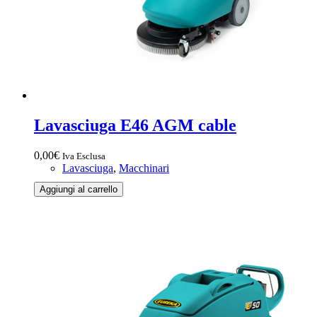
Lavasciuga E46 AGM cable
0,00
€
Iva Esclusa
Lavasciuga
,
Macchinari
Lavasciuga
Aggiungi al carrello
E46
AGM
cable
quantità