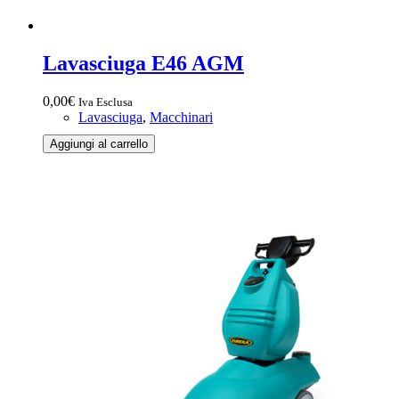
Lavasciuga E46 AGM
0,00
€
Iva Esclusa
Lavasciuga
,
Macchinari
Lavasciuga
Aggiungi al carrello
E46
AGM
quantità