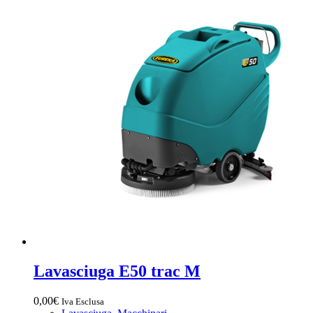
Lavasciuga E50 trac M
0,00
€
Iva Esclusa