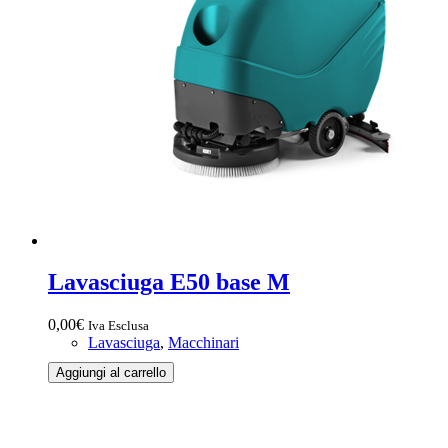
Lavasciuga E50 base M
0,00
€
Iva Esclusa
Lavasciuga
,
Macchinari
Lavasciuga
Aggiungi al carrello
E50
base
M
quantità