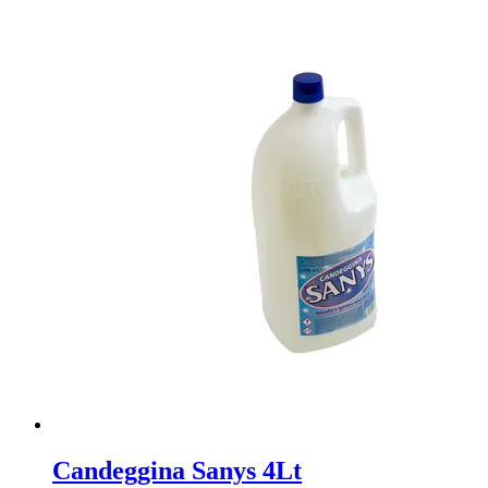
pavimenti
e
superfici
1
Lt
quantità
Candeggina Sanys 4Lt