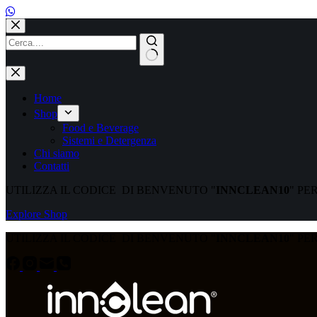
Salta
al
contenuto
Nessun
risultato
Home
Shop
Food e Beverage
Sistemi e Detergenza
Chi siamo
Contatti
UTILIZZA IL CODICE DI BENVENUTO "
INNCLEAN10
" PE
Explore Shop
UTILIZZA IL CODICE DI BENVENUTO "
INNCLEAN10
" PE