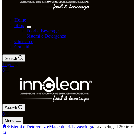
Home
Shop
Food e Beverage
Sistemi e Detergenza
Chi siamo
Contatti
Search
Login
Carrello
0
Search
Carrello
0
Menu
Home
/
Sistemi e Detergenza
/
Macchinari
/
Lavasciuga
/
Lavasciuga E50 trac
🔍