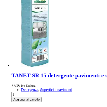
TANET SR 15 detergente pavimenti e s
7,61
€
Iva Esclusa
Detergenza
,
Superfici e pavimenti
TANET
SR
Aggiungi al carrello
15
detergente