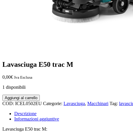
Lavasciuga E50 trac M
0,00
€
Iva Esclusa
1 disponibili
Lavasciuga
Aggiungi al carrello
E50
COD:
ICEL0502EU
Categorie:
Lavasciuga
,
Macchinari
Tag:
lavasci
trac
M
Descrizione
quantità
Informazioni aggiuntive
Lavasciuga E50 trac M: