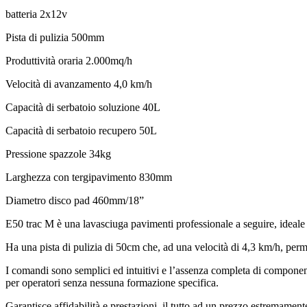
batteria 2x12v
Pista di pulizia 500mm
Produttività oraria 2.000mq/h
Velocità di avanzamento 4,0 km/h
Capacità di serbatoio soluzione 40L
Capacità di serbatoio recupero 50L
Pressione spazzole 34kg
Larghezza con tergipavimento 830mm
Diametro disco pad 460mm/18”
E50 trac M è una lavasciuga pavimenti professionale a seguire, ideale 
Ha una pista di pulizia di 50cm che, ad una velocità di 4,3 km/h, perme
I comandi sono semplici ed intuitivi e l’assenza completa di componen
per operatori senza nessuna formazione specifica.
Garantisce affidabilità e prestazioni, il tutto ad un prezzo estremament