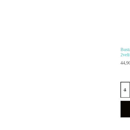
Bust
2vel
44,9