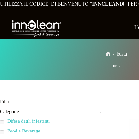
UTILIZZA IL CODICE DI BENVENUTO "
INNCLEAN10
" PER
H
/
busta
busta
Filtri
Categorie
-
Difesa dagli infestanti
Food e Beverage