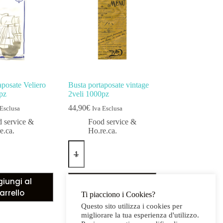
aposate Veliero
Busta portaposate vintage
pz
2veli 1000pz
44,90
€
 Esclusa
Iva Esclusa
 service &
Food service &
e.ca.
Ho.re.ca.
iungi al
Aggiungi al
arrello
carrello
Ti piacciono i Cookies?
Questo sito utilizza i cookies per
migliorare la tua esperienza d'utilizzo.