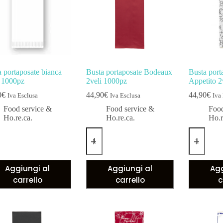
 portaposate bianca
Busta portaposate Bodeaux
Busta port
i 1000pz
2veli 1000pz
Appetito 2
0
€
44,90
€
44,90
€
Iva Esclusa
Iva Esclusa
Iva
Food service &
Food service &
Food
Ho.re.ca.
Ho.re.ca.
Ho.r
Aggiungi al
Aggiungi al
Agg
carrello
carrello
c