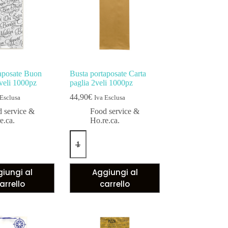
aposate Buon
Busta portaposate Carta
veli 1000pz
paglia 2veli 1000pz
44,90
€
 Esclusa
Iva Esclusa
 service &
Food service &
e.ca.
Ho.re.ca.
iungi al
Aggiungi al
arrello
carrello