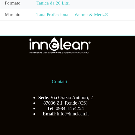
Formato
Tanica da 20 Litri
Marchio
Tana Professional – Werner & Mertz®
Contatti
Sede
: Via Orazio Antinori, 2
87036 Z.I. Rende (CS)
Tel
: 0984-1454254
Email
:
info@innclean.it