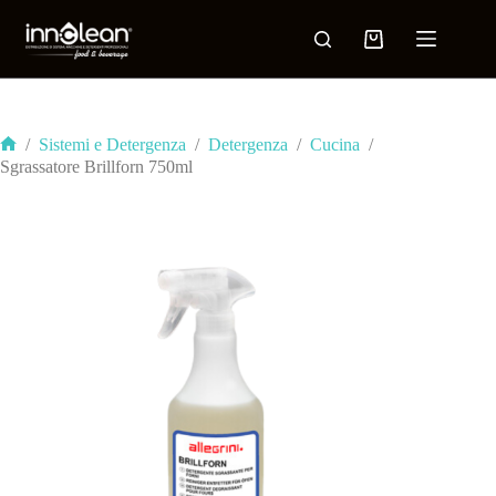
/
Sistemi e Detergenza
/
Detergenza
/
Cucina
/
Sgrassatore Brillforn 750ml