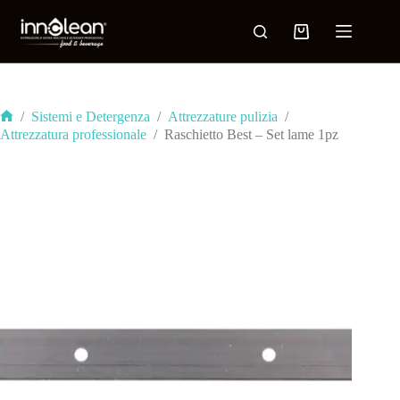
/
Sistemi e Detergenza
/
Attrezzature pulizia
/
Attrezzatura professionale
/
Raschietto Best – Set lame 1pz