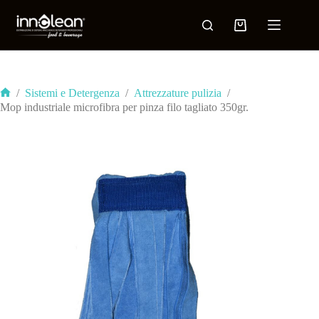
/
Sistemi e Detergenza
/
Attrezzature pulizia
/
Mop industriale microfibra per pinza filo tagliato 350gr.