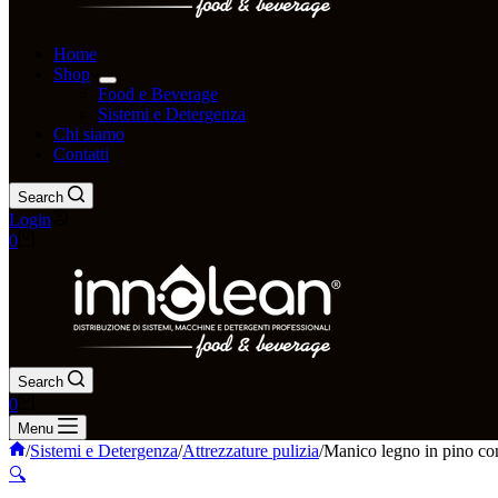
Home
Shop
Food e Beverage
Sistemi e Detergenza
Chi siamo
Contatti
Search
Login
0
Search
0
Menu
/
Sistemi e Detergenza
/
Attrezzature pulizia
/
Manico legno in pino c
🔍