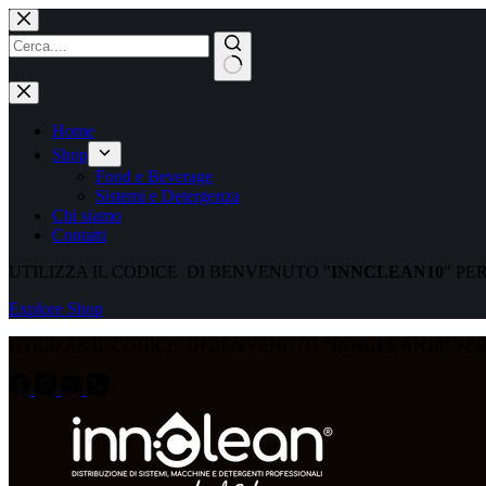
Home
Shop
Food e Beverage
Sistemi e Detergenza
Chi siamo
Contatti
UTILIZZA IL CODICE DI BENVENUTO "
INNCLEAN10
" PE
Explore Shop
UTILIZZA IL CODICE DI BENVENUTO "
INNCLEAN10
" PE