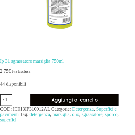
Ip 31 sgrassatore marsiglia 750ml
2,75
€
Iva Esclusa
44 disponibili
Aggiungi al carrello
COD:
IC013IP310012AL
Categorie:
Detergenza
,
Superfici e
pavimenti
Tag:
detergenza
,
marsiglia
,
olio
,
sgrassatore
,
sporco
,
superfici