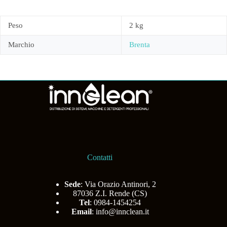
Peso
2 kg
Marchio
Brenta
Contatti
Sede
: Via Orazio Antinori, 2
87036 Z.I. Rende (CS)
Tel
: 0984-1454254
Email
:
info@innclean.it