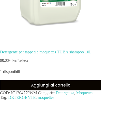
Detergente per tappeti e moquettes TUBA shampoo 10L
89,23
€
Iva Esclusa
1 disponibili
Aggiungi al carrello
COD:
IC1204770WM
Categorie:
Detergenza
,
Moquettes
Tag:
DETERGENTE
,
moquettes