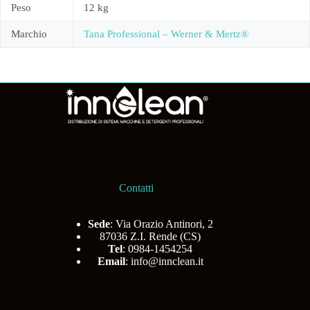
Peso
12 kg
Marchio
Tana Professional – Werner & Mertz®
Contatti
Sede
: Via Orazio Antinori, 2
87036 Z.I. Rende (CS)
Tel
: 0984-1454254
Email
:
info@innclean.it