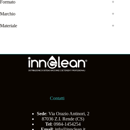
Formato
+
Marchio
+
Materiale
+
Contatti
Sede
: Via Orazio Antinori, 2
87036 Z.I. Rende (CS)
Tel
: 0984-1454254
Email
:
info@innclean.it