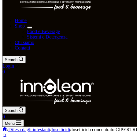
Home
Shop
Food e Beverage
Sistemi e Detergenza
Chi siamo
Contatti
Search
Login
Carrello
0
Search
Carrello
0
Menu
Home
/
Difesa dagli infestanti
/
Insetticidi
/
Insetticida concentrato CIPERTR
🔍