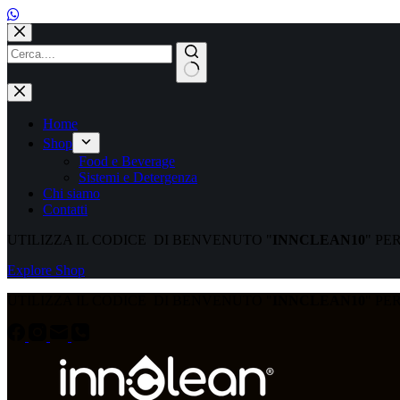
Salta
al
contenuto
Nessun
risultato
Home
Shop
Food e Beverage
Sistemi e Detergenza
Chi siamo
Contatti
UTILIZZA IL CODICE DI BENVENUTO "
INNCLEAN10
" PE
Explore Shop
UTILIZZA IL CODICE DI BENVENUTO "
INNCLEAN10
" PE