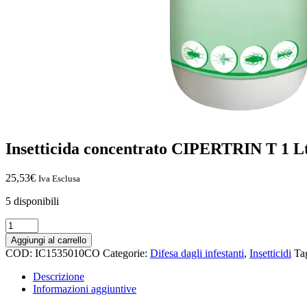
Insetticida concentrato CIPERTRIN T 1 L
25,53
€
Iva Esclusa
5 disponibili
Insetticida
concentrato
Aggiungi al carrello
CIPERTRIN
COD:
IC1535010CO
Categorie:
Difesa dagli infestanti
,
Insetticidi
Ta
T
1
Descrizione
Lt
Informazioni aggiuntive
quantità