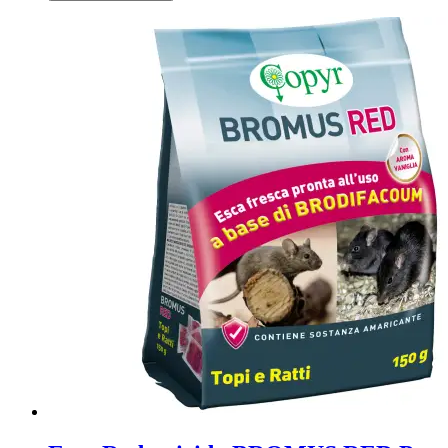
INSETTI
STRISCIANTI
400
ml
quantità