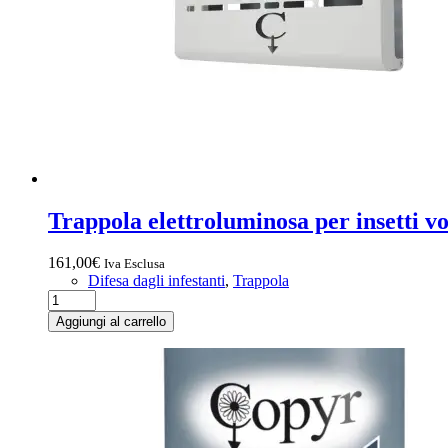
Trappola elettroluminosa per insett
161,00
€
Iva Esclusa
Difesa dagli infestanti
,
Trappola
Trappola
elettroluminosa
Aggiungi al carrello
per
insetti
volanti
FLYLAMP
BASIC
/
BASIC