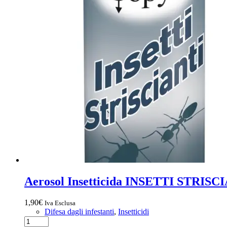
Aerosol Insetticida INSETTI STRISC
1,90
€
Iva Esclusa
Difesa dagli infestanti
,
Insetticidi