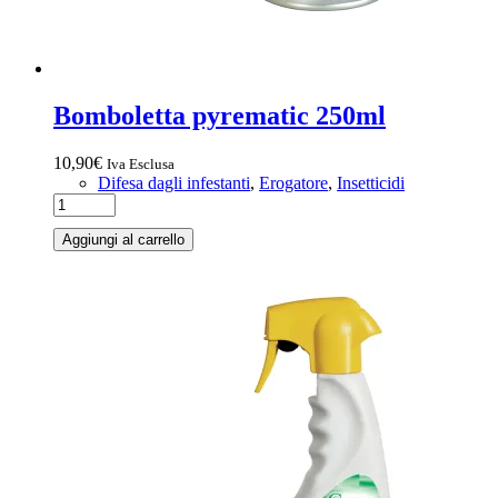
Bomboletta pyrematic 250ml
10,90
€
Iva Esclusa
Difesa dagli infestanti
,
Erogatore
,
Insetticidi
Aggiungi al carrello