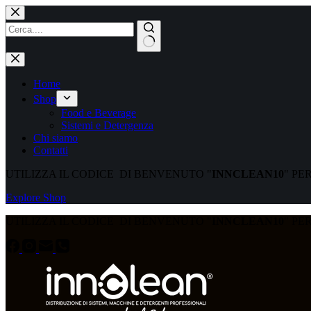
Home
Shop
Food e Beverage
Sistemi e Detergenza
Chi siamo
Contatti
UTILIZZA IL CODICE DI BENVENUTO "
INNCLEAN10
" PE
Explore Shop
UTILIZZA IL CODICE DI BENVENUTO "
INNCLEAN10
" PE