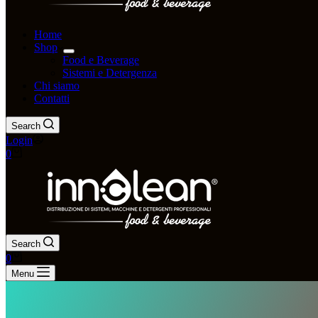
Home
Shop
Food e Beverage
Sistemi e Detergenza
Chi siamo
Contatti
Search
Login
0
Search
0
Menu