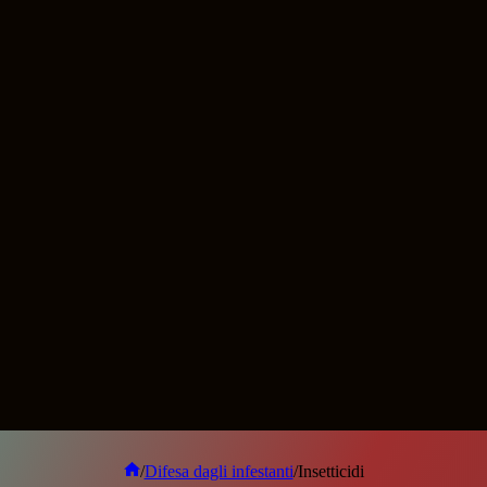
/
Difesa dagli infestanti
/
Insetticidi