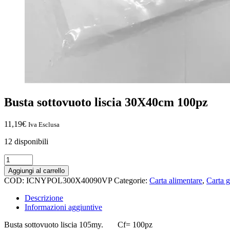
Busta sottovuoto liscia 30X40cm 100pz
11,19
€
Iva Esclusa
12 disponibili
Aggiungi al carrello
COD:
ICNYPOL300X40090VP
Categorie:
Carta alimentare
,
Carta g
Descrizione
Informazioni aggiuntive
Busta sottovuoto liscia 105my. Cf= 100pz