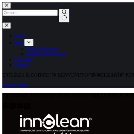
Home
Shop
Food e Beverage
Sistemi e Detergenza
Chi siamo
Contatti
UTILIZZA IL CODICE DI BENVENUTO "
INNCLEAN10
" PE
Explore Shop
UTILIZZA IL CODICE DI BENVENUTO "
INNCLEAN10
" PE