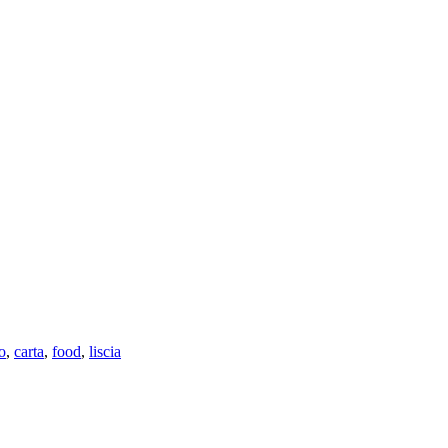
o
,
carta
,
food
,
liscia