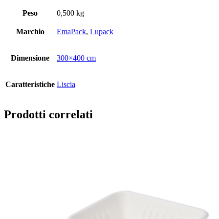
Peso
0,500 kg
Marchio
EmaPack
,
Lupack
Dimensione
300×400 cm
Caratteristiche
Liscia
Prodotti correlati