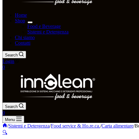
Home
Shop
Food e Beverage
Sistemi e Detergenza
Chi siamo
Contatti
Search
Login
0
Search
0
Menu
/
Sistemi e Detergenza
/
Food service & Ho.re.ca.
/
Carta alimentare
/
Bu
🔍