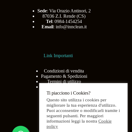
Sede
: Via Orazio Antinori, 2
87036 Z.I. Rende (CS)
Tel
: 0984-1454254
Email
:
info@innclean.it
Link Importanti
Condizioni di vendita
Pagamento & Spedizioni
Termini di utilizzo
Privacy Policy
Ti piacciono i Cookies?
Questo sito utilizza i cookies per
migliorare la tua esperienza d'utilizzo.
Puoi acconsentire o modificarli tramite i
Menù
seguenti pulsanti. Per maggiori
informazioni leggi la nostra
Cookie
policy
Home