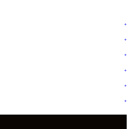
+
+
+
+
+
+