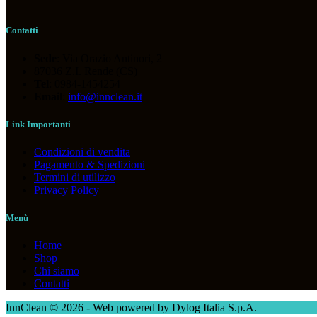
Contatti
Sede
: Via Orazio Antinori, 2
87036 Z.I. Rende (CS)
Tel
: 0984-1454254
Email
:
info@innclean.it
Link Importanti
Condizioni di vendita
Pagamento & Spedizioni
Termini di utilizzo
Privacy Policy
Menù
Home
Shop
Chi siamo
Contatti
InnClean © 2026 - Web powered by Dylog Italia S.p.A.