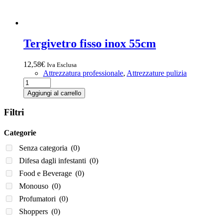
Tergivetro fisso inox 55cm
12,58
€
Iva Esclusa
Attrezzatura professionale
,
Attrezzature pulizia
Tergivetro
fisso
Aggiungi al carrello
inox
55cm
Filtri
quantità
Categorie
Senza categoria
(0)
Difesa dagli infestanti
(0)
Food e Beverage
(0)
Monouso
(0)
Profumatori
(0)
Shoppers
(0)