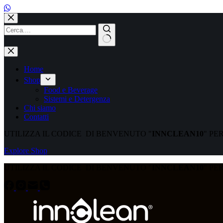
Salta
al
contenuto
Nessun
risultato
Home
Shop
Food e Beverage
Sistemi e Detergenza
Chi siamo
Contatti
UTILIZZA IL CODICE DI BENVENUTO "
INNCLEAN10
" PE
Explore Shop
UTILIZZA IL CODICE DI BENVENUTO "
INNCLEAN10
" PE