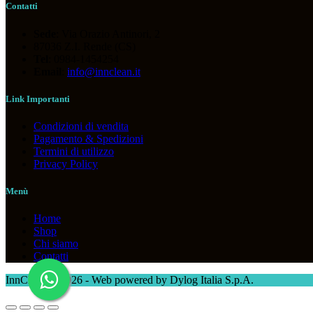
Contatti
Sede
: Via Orazio Antinori, 2
87036 Z.I. Rende (CS)
Tel
: 0984-1454254
Email
:
info@innclean.it
Link Importanti
Condizioni di vendita
Pagamento & Spedizioni
Termini di utilizzo
Privacy Policy
Menù
Home
Shop
Chi siamo
Contatti
InnClean © 2026 - Web powered by Dylog Italia S.p.A.