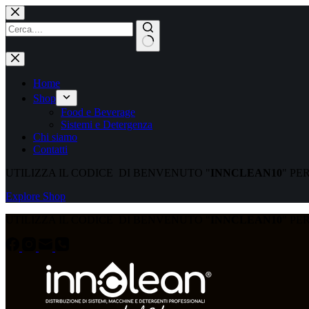
Home
Shop
Food e Beverage
Sistemi e Detergenza
Chi siamo
Contatti
UTILIZZA IL CODICE DI BENVENUTO "
INNCLEAN10
" PE
Explore Shop
UTILIZZA IL CODICE DI BENVENUTO "
INNCLEAN10
" PE