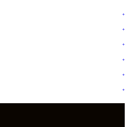
+
+
+
+
+
+