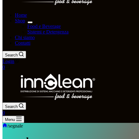
Home
Shop
Food e Beverage
Sistemi e Detergenza
Chi siamo
Contatti
Search
Login
0
Search
0
Menu
/
segnale