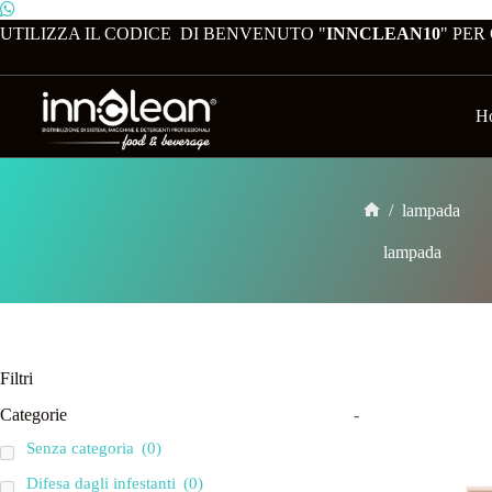
UTILIZZA IL CODICE DI BENVENUTO "
INNCLEAN10
" PER
H
/
lampada
lampada
Filtri
Categorie
-
Senza categoria
(0)
Difesa dagli infestanti
(0)