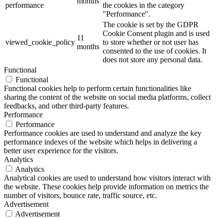
months
45 cm
(0)
performance
the cookies in the category
45 gr
(0)
"Performance".
45x50
(0)
The cookie is set by the GDPR
5 Litri - 20,5x29,5
(0)
Cookie Consent plugin and is used
11
viewed_cookie_policy
to store whether or not user has
50 Litri
(0)
months
consented to the use of cookies. It
50 strappi pretagliati
(0)
does not store any personal data.
500 cm (2x250 cm)
(0)
Functional
50x75
(0)
Functional
550ml
(0)
Functional cookies help to perform certain functionalities like
55x65
(0)
sharing the content of the website on social media platforms, collect
55x70
(0)
feedbacks, and other third-party features.
5x155
(0)
Performance
6,8 cm
(0)
Performance
60 cm
(0)
Performance cookies are used to understand and analyze the key
60 gr
(0)
performance indexes of the website which helps in delivering a
60x11
(0)
better user experience for the visitors.
Analytics
60x13
(0)
Analytics
60x20
(0)
Analytical cookies are used to understand how visitors interact with
60x9
(0)
the website. These cookies help provide information on metrics the
65 Litri
(0)
number of visitors, bounce rate, traffic source, etc.
6x11x16
(0)
Advertisement
6x20
(0)
Advertisement
7,14 cm
(0)