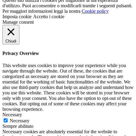
Questo sito utilizza i cookies per migliorare la tua esperienza
29x17,5x3,5 cm
(0)
d'utilizzo. Puoi acconsentire o modificarli tramite i seguenti pulsanti.
29x24x6h
(0)
Per maggiori informazioni leggi la nostra
Cookie policy
3 Litri - 17x26,5
(0)
Imposta cookie
Accetto i cookie
30 gr
(0)
Manage consent
30 Litri
(0)
300 cm (2x150 cm)
(0)
300x400 cm
(0)
Chiudi
30x40
(0)
30x60
(0)
Privacy Overview
32+16x45
(0)
32+20x23
(0)
This website uses cookies to improve your experience while you
32x35
(0)
navigate through the website. Out of these, the cookies that are
32x62
(0)
categorized as necessary are stored on your browser as they are
33x33
(0)
essential for the working of basic functionalities of the website. We
33X33cm,19x19x10h
(0)
also use third-party cookies that help us analyze and understand how
33x40
(0)
you use this website. These cookies will be stored in your browser
only with your consent. You also have the option to opt-out of these
35 cm
(0)
cookies. But opting out of some of these cookies may affect your
350 gr
(0)
browsing experience.
350x500 cm
(0)
Necessary
35x35
(0)
Necessary
35x38
(0)
Sempre abilitato
37x40
(0)
Necessary cookies are absolutely essential for the website to
37x50
(0)