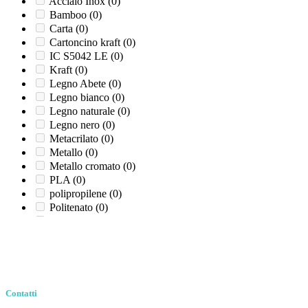
Bomboletta da 500 ml
(0)
ISAP
(0)
Acciaio Inox
(0)
200 cm (2x100 cm)
(0)
Bomboletta da 600 ml
(0)
Leone
(0)
Bamboo
(0)
200 gr
(0)
Busta da 150 gr
(0)
Likor® - Professional
(0)
Carta
(0)
200 x 150 x H 65
(0)
Busta da 300 gr
(0)
Lulù
(0)
Cartoncino kraft
(0)
200x300 cm
(0)
Flacone 30 ml
(0)
Lupack
(0)
IC S5042 LE
(0)
200x400 cm
(0)
Flacone 32 gr
(0)
Mara Plast
(0)
Kraft
(0)
200x500 cm
(0)
Flacone 32 ml
(0)
Margò
(0)
Legno Abete
(0)
200x600 cm
(0)
Flacone da 1 Litro
(0)
MCR
(0)
Legno bianco
(0)
20x21
(0)
Flacone da 2 Litri
(0)
Mediclinics®
(0)
Legno naturale
(0)
20x60
(0)
Flacone da 22 ml
(0)
Paperdì
(0)
Legno nero
(0)
21X11x30h
(0)
Flacone da 250 ml
(0)
Realcarta
(0)
Metacrilato
(0)
22+5x34
(0)
Flacone da 325 ml
(0)
Ristocart
(0)
Metallo
(0)
225 x 120 x H 30
(0)
Flacone da 330 ml
(0)
Rotox
(0)
Metallo cromato
(0)
225 x 120 x H 45
(0)
Flacone da 500 ml
(0)
Salento
(0)
PLA
(0)
225 x 150 x H 30
(0)
Flacone da 750 ml
(0)
SUPERPACK
(0)
polipropilene
(0)
225 x 150 x H 45
(0)
Fusto da 10 litri
(0)
Sydex
(0)
Politenato
(0)
22x44
(0)
Fusto da 200 Litri
(0)
Tana Professional - Werner & Mertz®
(0)
TNT
(0)
22x48
(0)
h 13,5 cm
(0)
TERMO PLAST
(0)
Trasparente
(0)
23x10
(0)
h 16 cm
(0)
Texile
(0)
Vetro
(0)
23X12x30h
(0)
h 20 cm
(0)
Tron
(0)
Vetro e acciaio
(0)
23x24
(0)
h 21 cm
(0)
TTS®
(0)
Vetro Tonga
(0)
23x45
(0)
Peso da 100 gr
(0)
Contatti
23x50
(0)
Sacco da 20 kg
(0)