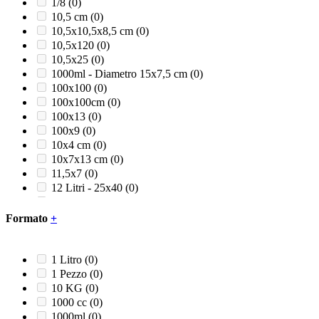
Rosso/Nero
(0)
1/8
(0)
Satinato
(0)
10,5 cm
(0)
Trasparente
(0)
10,5x10,5x8,5 cm
(0)
Turchese
(0)
10,5x120
(0)
Verde
(0)
10,5x25
(0)
Verde acqua
(0)
1000ml - Diametro 15x7,5 cm
(0)
Verde foglia
(0)
100x100
(0)
Verde lime
(0)
100x100cm
(0)
100x13
(0)
100x9
(0)
10x4 cm
(0)
10x7x13 cm
(0)
11,5x7
(0)
12 Litri - 25x40
(0)
12+5x24
(0)
120 Litri
(0)
Formato
+
121
(0)
12x24
(0)
12x28
(0)
1 Litro
(0)
12x45
(0)
1 Pezzo
(0)
12x60
(0)
10 KG
(0)
13,5x13,5x10 cm
(0)
1000 cc
(0)
130 cm
(0)
1000ml
(0)