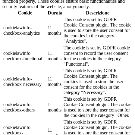
function properly. These cookies ensure basic functionalities and
38X38
(0)
security features of the website, anonymously.
3x70 Litri
(0)
Cookie
Durata
Descrizione
40 cm
(0)
This cookie is set by GDPR
40+12x45
(0)
Cookie Consent plugin. The cookie
cookielawinfo-
11
400 gr
(0)
is used to store the user consent for
checkbox-analytics
months
400x600 cm
(0)
the cookies in the category
40x10,5
(0)
"Analytics".
40x11
(0)
The cookie is set by GDPR cookie
40x12
(0)
cookielawinfo-
11
consent to record the user consent
checkbox-functional
months
for the cookies in the category
40x13
(0)
"Functional".
40x16
(0)
This cookie is set by GDPR
40x40
(0)
Cookie Consent plugin. The
40x53
(0)
cookielawinfo-
11
cookies is used to store the user
40x66
(0)
checkbox-necessary
months
consent for the cookies in the
40x70
(0)
category "Necessary".
40x9
(0)
This cookie is set by GDPR
40x9,5
(0)
cookielawinfo-
11
Cookie Consent plugin. The cookie
40x9,5x155
(0)
checkbox-others
months
is used to store the user consent for
42 ml. cm. Diamtero 7,8x5,7 h.
(0)
the cookies in the category "Other.
43 cm
(0)
This cookie is set by GDPR
44 cm
(0)
cookielawinfo-
Cookie Consent plugin. The cookie
11
440ml
(0)
checkbox-
is used to store the user consent for