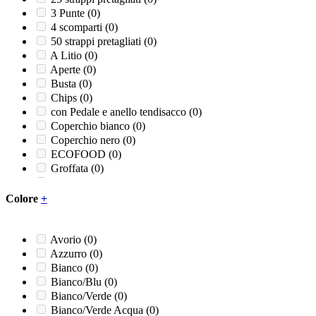
3 Punte
(0)
4 scomparti
(0)
50 strappi pretagliati
(0)
A Litio
(0)
Aperte
(0)
Busta
(0)
Chips
(0)
con Pedale e anello tendisacco
(0)
Coperchio bianco
(0)
Coperchio nero
(0)
ECOFOOD
(0)
Groffata
(0)
Liscia
(0)
Piatto 3 comparti
(0)
Colore
+
Ricambio pedale
(0)
Ricambio rubinetto
(0)
Sapone liquido
(0)
Avorio
(0)
Sapone schiuma
(0)
Azzurro
(0)
Unite
(0)
Bianco
(0)
Bianco/Blu
(0)
Bianco/Verde
(0)
Bianco/Verde Acqua
(0)