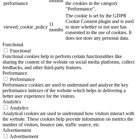
months
45 cm
(0)
performance
the cookies in the category
45 gr
(0)
"Performance".
45x50
(0)
The cookie is set by the GDPR
5 Litri - 20,5x29,5
(0)
Cookie Consent plugin and is used
11
viewed_cookie_policy
to store whether or not user has
50 Litri
(0)
months
consented to the use of cookies. It
50 strappi pretagliati
(0)
does not store any personal data.
500 cm (2x250 cm)
(0)
Functional
50x75
(0)
Functional
550ml
(0)
Functional cookies help to perform certain functionalities like
55x65
(0)
sharing the content of the website on social media platforms, collect
55x70
(0)
feedbacks, and other third-party features.
5x155
(0)
Performance
6,8 cm
(0)
Performance
60 cm
(0)
Performance cookies are used to understand and analyze the key
60 gr
(0)
performance indexes of the website which helps in delivering a
60x11
(0)
better user experience for the visitors.
Analytics
60x13
(0)
Analytics
60x20
(0)
Analytical cookies are used to understand how visitors interact with
60x9
(0)
the website. These cookies help provide information on metrics the
65 Litri
(0)
number of visitors, bounce rate, traffic source, etc.
6x11x16
(0)
Advertisement
6x20
(0)
Advertisement
7,14 cm
(0)