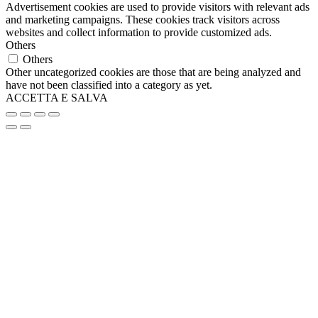
Advertisement cookies are used to provide visitors with relevant ads
7,7x15,3x5h
(0)
and marketing campaigns. These cookies track visitors across
7,9 cm
(0)
websites and collect information to provide customized ads.
70x100
(0)
Others
70x110
(0)
Others
75 cm
(0)
Other uncategorized cookies are those that are being analyzed and
have not been classified into a category as yet.
750ml - Diametro 15x6 cm
(0)
ACCETTA E SALVA
750ml - Ø15x6 cm
(0)
75x100
(0)
8 Litri
(0)
80 Litri
(0)
80x13
(0)
80x9
(0)
9,1x5,8x4,5 cm
(0)
9,5x6
(0)
90x120
(0)
9x25
(0)
cm 150/300
(0)
Cm 22x20 h
(0)
diametro 10 cm
(0)
diametro 12,4
(0)
Diametro 12x19,5 cm
(0)
diametro 13 cm
(0)