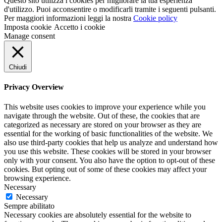
Questo sito utilizza i cookies per migliorare la tua esperienza
29x17,5x3,5 cm
(0)
d'utilizzo. Puoi acconsentire o modificarli tramite i seguenti pulsanti.
29x24x6h
(0)
Per maggiori informazioni leggi la nostra
Cookie policy
3 Litri - 17x26,5
(0)
Imposta cookie
Accetto i cookie
30 gr
(0)
Manage consent
30 Litri
(0)
300 cm (2x150 cm)
(0)
300x400 cm
(0)
Chiudi
30x40
(0)
30x60
(0)
Privacy Overview
32+16x45
(0)
32+20x23
(0)
This website uses cookies to improve your experience while you
32x35
(0)
navigate through the website. Out of these, the cookies that are
32x62
(0)
categorized as necessary are stored on your browser as they are
33x33
(0)
essential for the working of basic functionalities of the website. We
33X33cm,19x19x10h
(0)
also use third-party cookies that help us analyze and understand how
33x40
(0)
you use this website. These cookies will be stored in your browser
only with your consent. You also have the option to opt-out of these
35 cm
(0)
cookies. But opting out of some of these cookies may affect your
350 gr
(0)
browsing experience.
350x500 cm
(0)
Necessary
35x35
(0)
Necessary
35x38
(0)
Sempre abilitato
37x40
(0)
Necessary cookies are absolutely essential for the website to
37x50
(0)