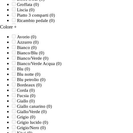
Groffata
(0)
Liscia
(0)
Piatto 3 comparti
(0)
Ricambio pedale
(0)
Ricambio rubinetto
(0)
Colore
+
Sapone liquido
(0)
Sapone schiuma
(0)
Avorio
(0)
Unite
(0)
Azzurro
(0)
Bianco
(0)
Bianco/Blu
(0)
Bianco/Verde
(0)
Bianco/Verde Acqua
(0)
Blu
(0)
Blu notte
(0)
Blu petrolio
(0)
Bordeaux
(0)
Corda
(0)
Fucsia
(0)
Giallo
(0)
Giallo canarino
(0)
Giallo/Verde
(0)
Grigio
(0)
Grigio lucido
(0)
Grigio/Nero
(0)