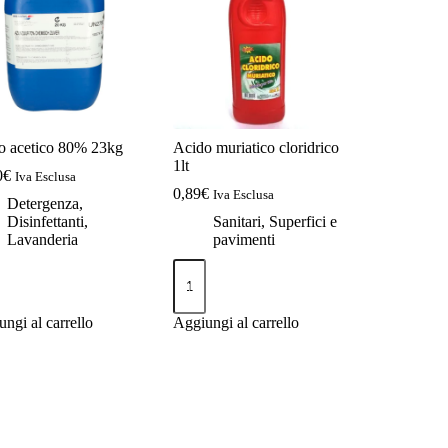
o acetico 80% 23kg
Acido muriatico cloridrico
1lt
0
€
Iva Esclusa
0,89
€
Iva Esclusa
Detergenza
,
Disinfettanti
,
Sanitari
,
Superfici e
Lavanderia
pavimenti
o
Acido
co
muriatico
cloridrico
1lt
ngi al carrello
Aggiungi al carrello
ità
quantità