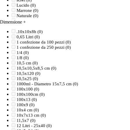
Kiwi
(0)
Lucido
(0)
Marrone
(0)
Naturale
(0)
Nero
(0)
Dimensione
+
Nero opaco
(0)
Panna
(0)
.10x10x8h
(0)
Rosa confetto
(0)
0,65 Litri
(0)
Rosso
(0)
1 confezione da 100 pezzi
(0)
Rosso/Grigio/Nero
(0)
1 confezione da 250 pezzi
(0)
Rosso/Nero
(0)
1/4
(0)
Satinato
(0)
1/8
(0)
Trasparente
(0)
10,5 cm
(0)
Turchese
(0)
10,5x10,5x8,5 cm
(0)
Verde
(0)
10,5x120
(0)
Verde acqua
(0)
10,5x25
(0)
Verde foglia
(0)
1000ml - Diametro 15x7,5 cm
(0)
Verde lime
(0)
100x100
(0)
100x100cm
(0)
100x13
(0)
100x9
(0)
10x4 cm
(0)
10x7x13 cm
(0)
11,5x7
(0)
12 Litri - 25x40
(0)