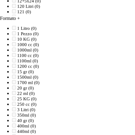
12+5x24
(0)
120 Litri
(0)
121
(0)
12x24
(0)
Formato
+
12x28
(0)
12x45
(0)
1 Litro
(0)
12x60
(0)
1 Pezzo
(0)
13,5x13,5x10 cm
(0)
10 KG
(0)
130 cm
(0)
1000 cc
(0)
130 gr
(0)
1000ml
(0)
132 x 117 x H 38
(0)
1100 cc
(0)
140 cm
(0)
1100ml
(0)
140 x 106 x H 40
(0)
1200 cc
(0)
145 cm
(0)
15 gr
(0)
14x33
(0)
1500ml
(0)
14x34
(0)
1700 ml
(0)
14x36
(0)
20 gr
(0)
14x7x4,2
(0)
22 ml
(0)
15 Litri
(0)
25 KG
(0)
15,3x22,9x5h
(0)
250 cc
(0)
15,4x10,5
(0)
3 Litri
(0)
150 cm
(0)
350ml
(0)
150-300 cm - Diametro 25-21 mm
(0)
40 gr
(0)
150X150cm
(0)
400ml
(0)
150x250 cm
(0)
440ml
(0)