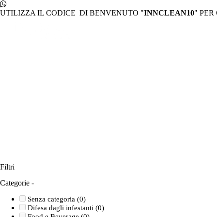
Salta
al
UTILIZZA IL CODICE DI BENVENUTO "
INNCLEAN10
" PER
contenuto
Filtri
Categorie
-
Senza categoria
(0)
Difesa dagli infestanti
(0)
Food e Beverage
(0)