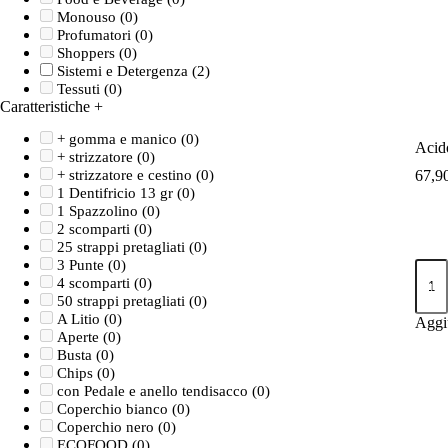
Monouso
(0)
Profumatori
(0)
Shoppers
(0)
Sistemi e Detergenza
(2)
Tessuti
(0)
Caratteristiche
+
+ gomma e manico
(0)
Acid
+ strizzatore
(0)
67,9
+ strizzatore e cestino
(0)
1 Dentifricio 13 gr
(0)
1 Spazzolino
(0)
2 scomparti
(0)
25 strappi pretagliati
(0)
3 Punte
(0)
Acid
aceti
4 scomparti
(0)
80%
50 strappi pretagliati
(0)
23kg
A Litio
(0)
Aggiu
quant
Aperte
(0)
Busta
(0)
Chips
(0)
con Pedale e anello tendisacco
(0)
Coperchio bianco
(0)
Coperchio nero
(0)
ECOFOOD
(0)