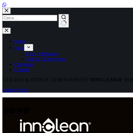
Salta
al
contenuto
Nessun
risultato
Home
Shop
Food e Beverage
Sistemi e Detergenza
Chi siamo
Contatti
UTILIZZA IL CODICE DI BENVENUTO "
INNCLEAN10
" PE
Explore Shop
UTILIZZA IL CODICE DI BENVENUTO "
INNCLEAN10
" PE