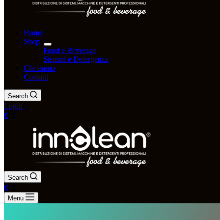
Home
Shop
Food e Beverage
Sistemi e Detergenza
Chi siamo
Contatti
Search
Login
Carrello
0
Search
Carrello
0
Menu