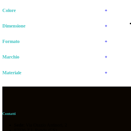
Colore
+
Dimensione
+
Formato
+
Marchio
+
Materiale
+
Contatti
Sede
: Via Orazio Antinori, 2
87036 Z.I. Rende (CS)