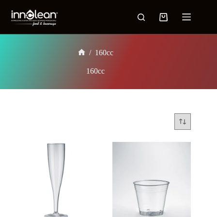
/
160cc
160cc